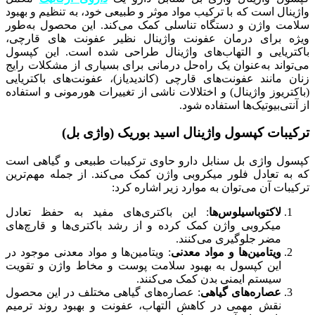
واژینال است که با ترکیب مواد موثر و طبیعی خود، به تنظیم و بهبود
سلامت واژن و دستگاه تناسلی کمک می‌کند. این محصول به‌طور
ویژه برای درمان عفونت واژینال نظیر عفونت های قارچی،
باکتریایی و التهاب‌های واژینال طراحی شده است. این کپسول
می‌تواند به‌عنوان یک راه‌حل درمانی برای بسیاری از مشکلات رایج
زنان مانند عفونت‌های قارچی (کاندیدیاز)، عفونت‌های باکتریایی
(باکتریوز واژینال) و اختلالات ناشی از تغییرات هورمونی و استفاده
از آنتی‌بیوتیک‌ها استفاده شود.
ترکیبات کپسول واژینال اسید بوریک (واژی بل)
کپسول واژی بل سنابل دارو حاوی ترکیبات طبیعی و گیاهی است
که به تعادل فلور میکروبی واژن کمک می‌کند. از جمله مهم‌ترین
ترکیبات آن می‌توان به موارد زیر اشاره کرد:
لاکتوباسیلوس‌ها
: این باکتری‌های مفید به حفظ تعادل
میکروبی واژن کمک کرده و از رشد باکتری‌ها و قارچ‌های
مضر جلوگیری می‌کنند.
ویتامین‌ها و مواد معدنی
: ویتامین‌ها و مواد معدنی موجود در
این کپسول به بهبود سلامت پوست و مخاط واژن و تقویت
سیستم ایمنی بدن کمک می‌کنند.
عصاره‌های گیاهی
: عصاره‌های گیاهی مختلف در این محصول
نقش مهمی در کاهش التهاب، عفونت و بهبود روند ترمیم