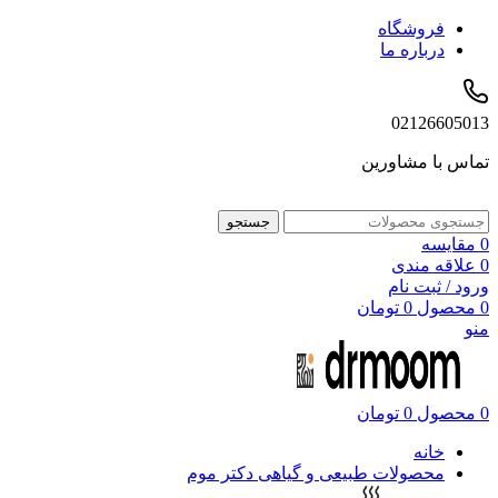
فروشگاه
درباره ما
02126605013
تماس با مشاورین
جستجو
0
مقایسه
0
علاقه مندی
ورود / ثبت نام
0
محصول
0
تومان
منو
0
محصول
0
تومان
خانه
محصولات طبیعی و گیاهی دکتر موم