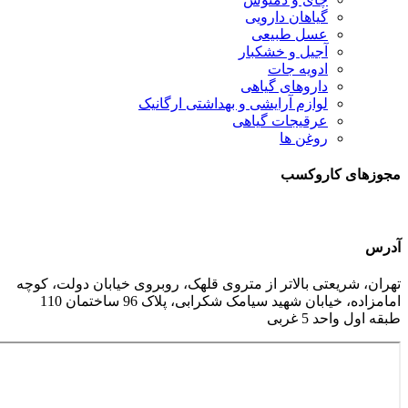
گیاهان دارویی
عسل طبیعی
آجیل و خشکبار
ادویه جات
داروهای گیاهی
لوازم آرایشی و بهداشتی ارگانیک
عرقیجات گیاهی
روغن ها
مجوزهای کاروکسب
آدرس
تهران، شریعتی بالاتر از متروی قلهک، روبروی خیابان دولت، کوچه
امامزاده، خیابان شهید سیامک شکرابی، پلاک 96 ساختمان 110
طبقه اول واحد 5 غربی