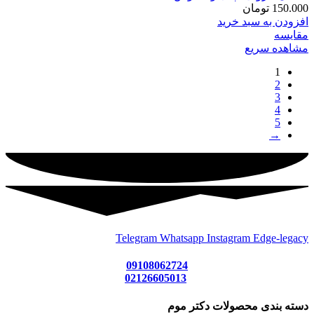
150.000
تومان
افزودن به سبد خرید
مقایسه
مشاهده سریع
1
2
3
4
5
→
Telegram
Whatsapp
Instagram
Edge-legacy
09108062724
02126605013
دسته بندی محصولات دکتر موم