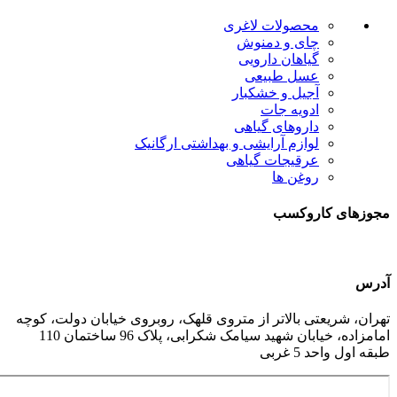
محصولات لاغری
چای و دمنوش
گیاهان دارویی
عسل طبیعی
آجیل و خشکبار
ادویه جات
داروهای گیاهی
لوازم آرایشی و بهداشتی ارگانیک
عرقیجات گیاهی
روغن ها
مجوزهای کاروکسب
آدرس
تهران، شریعتی بالاتر از متروی قلهک، روبروی خیابان دولت، کوچه
امامزاده، خیابان شهید سیامک شکرابی، پلاک 96 ساختمان 110
طبقه اول واحد 5 غربی