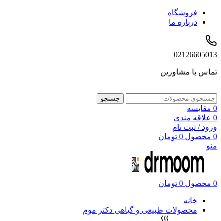
فروشگاه
درباره ما
02126605013
تماس با مشاورین
جستجو
0
مقایسه
0
علاقه مندی
ورود / ثبت نام
0
محصول
0
تومان
منو
0
محصول
0
تومان
خانه
محصولات طبیعی و گیاهی دکتر موم