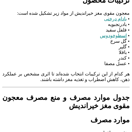
ترکیبات محصول
معجون مقوی مغز خیراندیش از مواد زیر تشکیل شده است:
•
بادام درختی
• بادرنجبویه
• فلفل سفید
•
اسطوخودوس
• گل سرخ
• گلپر
• باقلا
• کندر
• عسل مصفا
هر کدام از این ترکیبات انتخاب شده‌اند تا اثری مشخص بر عملکرد
ذهن، کاهش اضطراب و تغذیه مغز داشته باشند.
جدول موارد مصرف و منع مصرف معجون
مقوی مغز خیراندیش
موارد مصرف