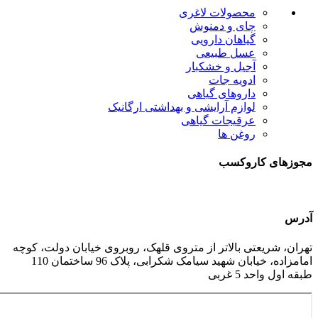
محصولات لاغری
چای و دمنوش
گیاهان دارویی
عسل طبیعی
آجیل و خشکبار
ادویه جات
داروهای گیاهی
لوازم آرایشی و بهداشتی ارگانیک
عرقیجات گیاهی
روغن ها
مجوزهای کاروکسب
آدرس
تهران، شریعتی بالاتر از متروی قلهک، روبروی خیابان دولت، کوچه
امامزاده، خیابان شهید سیامک شکرابی، پلاک 96 ساختمان 110
طبقه اول واحد 5 غربی