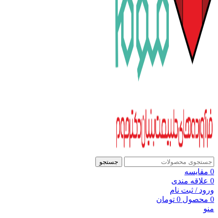
جستجو
0
مقایسه
0
علاقه مندی
ورود / ثبت نام
0
محصول
0
تومان
منو