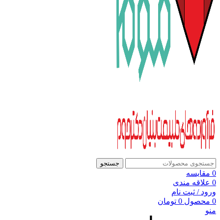
جستجو
0
مقایسه
0
علاقه مندی
ورود / ثبت نام
0
محصول
0
تومان
منو