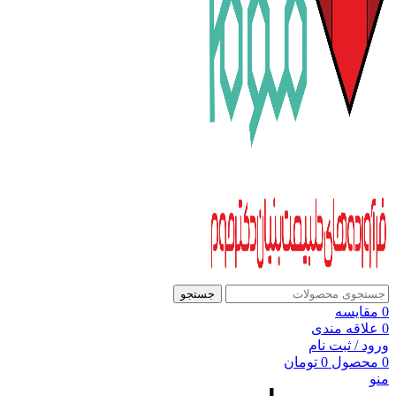
جستجو
0
مقایسه
0
علاقه مندی
ورود / ثبت نام
0
محصول
0
تومان
منو