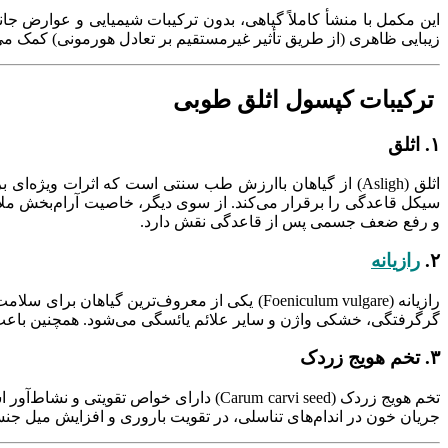
این مکمل با منشأ کاملاً گیاهی، بدون ترکیبات شیمیایی و عوارض ج
زیبایی ظاهری (از طریق تأثیر غیرمستقیم بر تعادل هورمونی) کمک می‌
ترکیبات کپسول اثلق طوبی
۱. اثلق
اثلق (Asligh) از گیاهان باارزش طب سنتی است که اثرات وی
و رفع ضعف جسمی پس از قاعدگی نقش دارد.
۲.
رازیانه
رازیانه (Foeniculum vulgare) یکی از معروف‌
گرگرفتگی، خشکی واژن و سایر علائم یائسگی می‌شود. همچنین باع
۳. تخم هویج زردک
تخم هویج زردک (Carum carvi seed) دارا
جریان خون در اندام‌های تناسلی، در تقویت باروری و افزایش میل جن