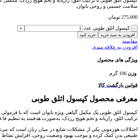
کپسول اثلق طوبی با ترکیب اثلق، رازیانه و تخم هویج زردک، مکملی
سلامت جسمی و روحی بانوان.
275.000
تومان
کپسول اثلق طوبی عدد
افزودن به سبد خرید
خرید کنید
مقایسه
افزودن به علاقه مندی
ویژگی های محصول
وزن
106 گرم
قوانین بازگشت کالا
معرفی محصول کپسول اثلق طوبی
کپسول اثلق طوبی یک مکمل گیاهی ویژه بانوان است که با فرمولی 
ترکیب اثلق، رازیانه و تخم هویج زردک، به‌صورت هدفمند به تنظیم 
اختلالات هورمونی یکی از مشکلات شایع در میان زنان است که می
طبیعی بدن کمک کرده و موجب بهبود وضعیت روحی، افزایش نشاط و