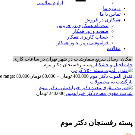
لوازم سلامتی
درباره ما
تماس با ما
همکاری در فروش
ثبت نام همکاری در فروش
صفحه ورود همکار
حساب کاربری همکار
فراموشی رمز عبور همکار
مقالات
امکان ارسال سریع سفارشات در شهر تهران در ساعات کاری
خانه
آجیل و خشکبار
پسته رفسنجان دکتر موم
فندق الموت دکتر موم
400.000
تومان
–
80.000
تومان
Price range: 80.000 تومان ough 400.000
بازگشت به محصولات
شربت مقوی معده دکتر خیراندیش
240.000
تومان
اتمام موجودی
پسته رفسنجان دکتر موم