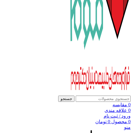
جستجو
0
مقایسه
0
علاقه مندی
ورود / ثبت نام
0
محصول
0
تومان
منو