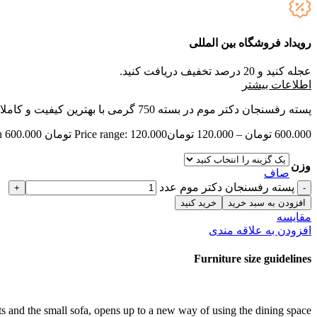
رویداد فروشگاه بین المللی
عجله کنید و 20 درصد تخفیف دریافت کنید.
ا
طلاعات بیشتر
پسته رفسنجان دکتر موم در بسته 750 گرمی با بهترین کیفیت و کاملا ارگانیک، غنی از مواد مغذی و اسیدهای چرب ضروری، مناسب مصرف روزانه، انرژی‌بخش و مؤثر در تقویت حافظه و ایمنی بدن.
600.000
تومان
–
120.000
تومان
Price range: 120.000 تومان through 600.000 تومان
وزن
صاف
پسته رفسنجان دکتر موم عدد
افزودن به سبد خرید
خرید کنید
مقایسه
افزودن به علاقه مندی
Furniture size guidelines
s and the small sofa, opens up to a new way of using the dining space.