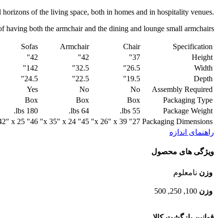
orizons of the living space, both in homes and in hospitality venues.‎
of having both the armchair and the dining and lounge small armchairs.
Sofas
Armchair
Chair
Specification
42"
42"
37"
Height
142"
32.5"
26.5"
Width
24.5"
22.5"
19.5"
Depth
Yes
No
No
Assembly Required
Box
Box
Box
Packaging Type
180 lbs.
64 lbs.
55 lbs.
Package Weight
46" x 142" x 25"
45" x 35" x 24"
27" x 26" x 39"
Packaging Dimensions
راهنمای اندازه
ویژگی های محصول
وزن
نامعلوم
وزن
100, 250, 500
قوانین بازگشت کالا