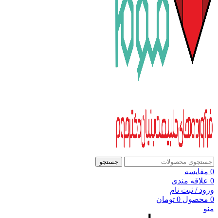
جستجو
0
مقایسه
0
علاقه مندی
ورود / ثبت نام
0
محصول
0
تومان
منو