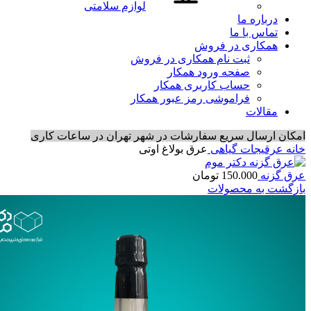
لوازم سلامتی
درباره ما
تماس با ما
همکاری در فروش
ثبت نام همکاری در فروش
صفحه ورود همکار
حساب کاربری همکار
فراموشی رمز عبور همکار
مقالات
امکان ارسال سریع سفارشات در شهر تهران در ساعات کاری
خانه
عرقیجات گیاهی
عرق بولاغ اوتی
عرق گزنه
150.000
تومان
بازگشت به محصولات